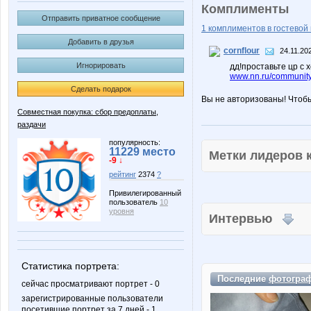
Комплименты
Отправить приватное сообщение
1 комплиментов в гостевой 
Добавить в друзья
cornflour
24.11.20
Игнорировать
дд!проставьте цр с
www.nn.ru/community
Сделать подарок
Вы не авторизованы! Чтоб
Совместная покупка: сбор предоплаты,
раздачи
популярность:
11229 место
Метки лидеров
-9 ↓
рейтинг
2374
?
Привилегированный
пользователь
10
уровня
Интервью
Статистика портрета:
Последние
фотогра
сейчас просматривают портрет - 0
зарегистрированные пользователи
посетившие портрет за 7 дней - 1