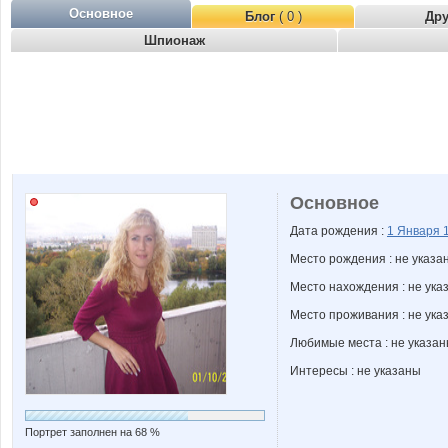
Основное
Блог
( 0 )
Др
Шпионаж
Основное
Дата рождения :
1 Января
Место рождения : не указа
Место нахождения : не ука
Место проживания : не ука
Любимые места : не указа
Интересы : не указаны
Портрет заполнен на 68 %